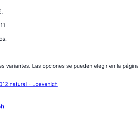
é.
611
os.
les variantes. Las opciones se pueden elegir en la pági
ch