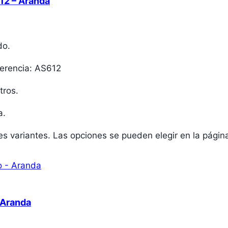
2 – Aranda
do.
ferencia: AS612
tros.
a.
les variantes. Las opciones se pueden elegir en la pági
 Aranda