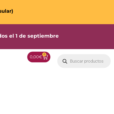
sular)
os el 1 de septiembre
0
0,00
€