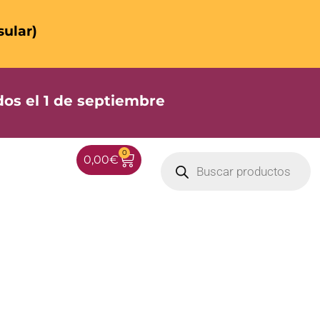
sular)
os el 1 de septiembre
0
0,00
€