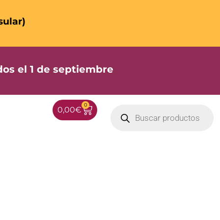
sular)
os el 1 de septiembre
0
0,00
€