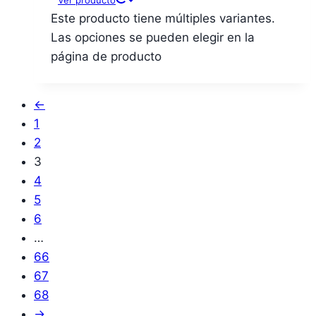
Este producto tiene múltiples variantes.
Las opciones se pueden elegir en la
página de producto
←
1
2
3
4
5
6
…
66
67
68
→