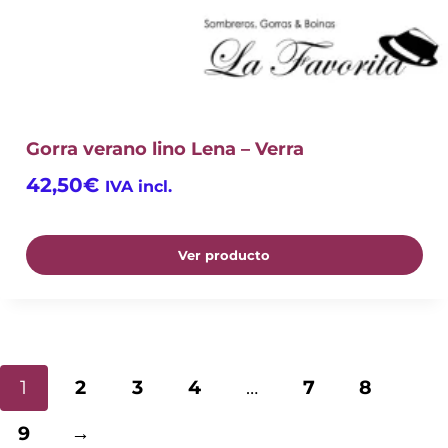
Gorra verano lino Lena – Verra
42,50
€
IVA incl.
Ver producto
1
2
3
4
…
7
8
9
→