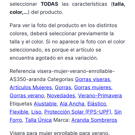
seleccionar
TODAS
las características (
talla,
color,…
) del producto.
Para ver la foto del producto en los distintos
colores, deberá seleccionar previamente la
talla y el color. Si no aparece la foto con el color
seleccionado, es porque el artículo se
encuentra agotado en esa variación.
Referencia
visera-mujer-verano-enrollable-
AS350-aranda
Categorías
Gorras viseras
,
Artículos Mujeres
,
Gorras
,
Gorras mujeres
,
Gorras verano
,
Novedades
,
Verano-Primavera
Etiquetas
Ajustable
,
Ala Ancha
,
Elástico
,
Flexible
,
Liso
,
Protección Solar (FPS-UPF)
,
Sin
Forro
,
Talla Única
Marca:
Aranda Sombreros
Visera para mujer enrollable para verano.