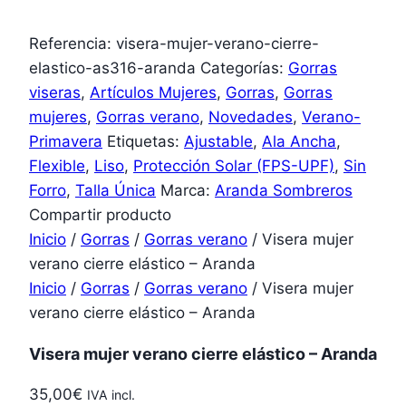
Referencia:
visera-mujer-verano-cierre-
elastico-as316-aranda
Categorías:
Gorras
viseras
,
Artículos Mujeres
,
Gorras
,
Gorras
mujeres
,
Gorras verano
,
Novedades
,
Verano-
Primavera
Etiquetas:
Ajustable
,
Ala Ancha
,
Flexible
,
Liso
,
Protección Solar (FPS-UPF)
,
Sin
Forro
,
Talla Única
Marca:
Aranda Sombreros
Compartir producto
Inicio
/
Gorras
/
Gorras verano
/ Visera mujer
verano cierre elástico – Aranda
Inicio
/
Gorras
/
Gorras verano
/ Visera mujer
verano cierre elástico – Aranda
Visera mujer verano cierre elástico – Aranda
35,00
€
IVA incl.