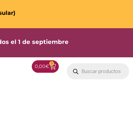
sular)
os el 1 de septiembre
0
0,00
€