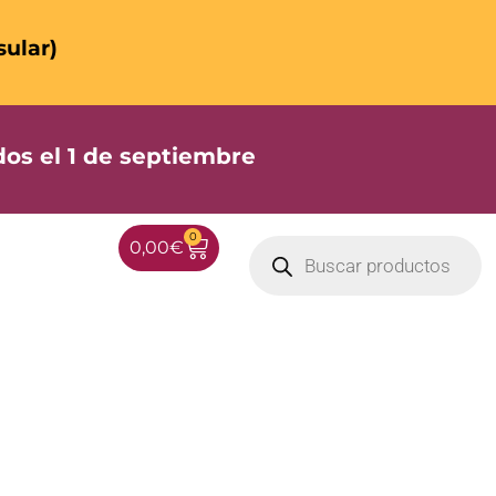
sular)
os el 1 de septiembre
0
0,00
€