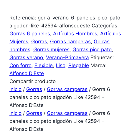
Referencia:
gorra-verano-6-paneles-pico-pato-
algodon-like-42594-alfonsodeste
Categorías:
Gorras 6 paneles
,
Artículos Hombres
,
Artículos
Mujeres
,
Gorras
,
Gorras camperas
,
Gorras
hombres
,
Gorras mujeres
,
Gorras pico pato
,
Gorras verano
,
Verano-Primavera
Etiquetas:
Con forro
,
Flexible
,
Liso
,
Plegable
Marca:
Alfonso D'Este
Compartir producto
Inicio
/
Gorras
/
Gorras camperas
/ Gorra 6
paneles pico pato algodón Like 42594 –
Alfonso D’Este
Inicio
/
Gorras
/
Gorras camperas
/ Gorra 6
paneles pico pato algodón Like 42594 –
Alfonso D’Este