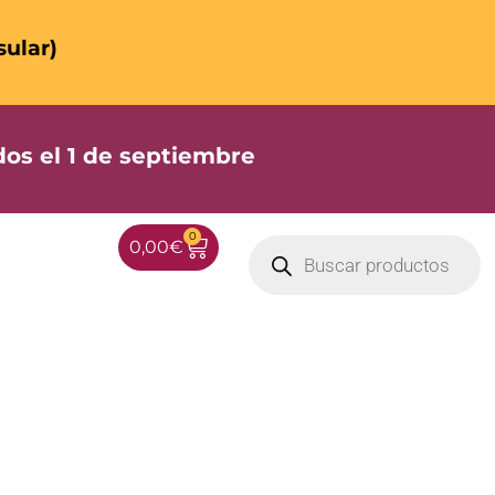
sular)
os el 1 de septiembre
0
0,00
€