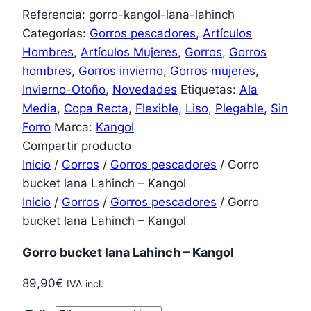
Referencia:
gorro-kangol-lana-lahinch
Categorías:
Gorros pescadores
,
Artículos
Hombres
,
Artículos Mujeres
,
Gorros
,
Gorros
hombres
,
Gorros invierno
,
Gorros mujeres
,
Invierno-Otoño
,
Novedades
Etiquetas:
Ala
Media
,
Copa Recta
,
Flexible
,
Liso
,
Plegable
,
Sin
Forro
Marca:
Kangol
Compartir producto
Inicio
/
Gorros
/
Gorros pescadores
/ Gorro
bucket lana Lahinch – Kangol
Inicio
/
Gorros
/
Gorros pescadores
/ Gorro
bucket lana Lahinch – Kangol
Gorro bucket lana Lahinch – Kangol
89,90
€
IVA incl.