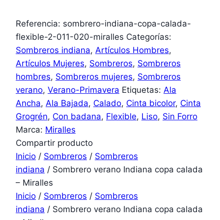
Referencia:
sombrero-indiana-copa-calada-
flexible-2-011-020-miralles
Categorías:
Sombreros indiana
,
Artículos Hombres
,
Artículos Mujeres
,
Sombreros
,
Sombreros
hombres
,
Sombreros mujeres
,
Sombreros
verano
,
Verano-Primavera
Etiquetas:
Ala
Ancha
,
Ala Bajada
,
Calado
,
Cinta bicolor
,
Cinta
Grogrén
,
Con badana
,
Flexible
,
Liso
,
Sin Forro
Marca:
Miralles
Compartir producto
Inicio
/
Sombreros
/
Sombreros
indiana
/ Sombrero verano Indiana copa calada
– Miralles
Inicio
/
Sombreros
/
Sombreros
indiana
/ Sombrero verano Indiana copa calada