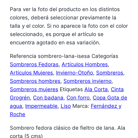
Para ver la foto del producto en los distintos
colores, deberá seleccionar previamente la
talla y el color. Si no aparece la foto con el color
seleccionado, es porque el artículo se
encuentra agotado en esa variación.
Referencia
sombrero-lana-isesa
Categorías
Sombreros Fedoras
,
Artículos Hombres
,
Artículos Mujeres
,
Invierno-Otoño
,
Sombreros
,
Sombreros hombres
,
Sombreros invierno
,
Sombreros mujeres
Etiquetas
Ala Corta
,
Cinta
Grogrén
,
Con badana
,
Con forro
,
Copa Gota de
agua
,
Impermeable
,
Liso
Marca:
Fernández y
Roche
Sombrero fedora clásico de fieltro de lana. Ala
corta (5 cms)