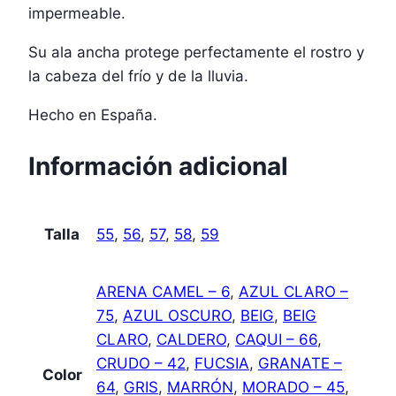
impermeable.
Su ala ancha protege perfectamente el rostro y
la cabeza del frío y de la lluvia.
Hecho en España.
Información adicional
Talla
55
,
56
,
57
,
58
,
59
ARENA CAMEL – 6
,
AZUL CLARO –
75
,
AZUL OSCURO
,
BEIG
,
BEIG
CLARO
,
CALDERO
,
CAQUI – 66
,
CRUDO – 42
,
FUCSIA
,
GRANATE –
Color
64
,
GRIS
,
MARRÓN
,
MORADO – 45
,