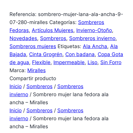
Referencia:
sombrero-mujer-lana-ala-ancha-9-
07-280-miralles
Categorías:
Sombreros
Fedoras
,
Artículos Mujeres
,
Invierno-Otoño
,
Novedades
,
Sombreros
,
Sombreros invierno
,
Sombreros mujeres
Etiquetas:
Ala Ancha
,
Ala
Bajada
,
Cinta Grogrén
,
Con badana
,
Copa Gota
de agua
,
Flexible
,
Impermeable
,
Liso
,
Sin Forro
Marca:
Miralles
Compartir producto
Inicio
/
Sombreros
/
Sombreros
invierno
/ Sombrero mujer lana fedora ala
ancha – Miralles
Inicio
/
Sombreros
/
Sombreros
invierno
/ Sombrero mujer lana fedora ala
ancha – Miralles