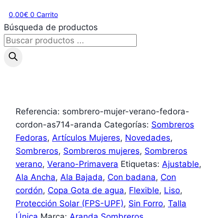
0,00
€
0
Carrito
Búsqueda de productos
Referencia:
sombrero-mujer-verano-fedora-
cordon-as714-aranda
Categorías:
Sombreros
Fedoras
,
Artículos Mujeres
,
Novedades
,
Sombreros
,
Sombreros mujeres
,
Sombreros
verano
,
Verano-Primavera
Etiquetas:
Ajustable
,
Ala Ancha
,
Ala Bajada
,
Con badana
,
Con
cordón
,
Copa Gota de agua
,
Flexible
,
Liso
,
Protección Solar (FPS-UPF)
,
Sin Forro
,
Talla
Única
Marca:
Aranda Sombreros