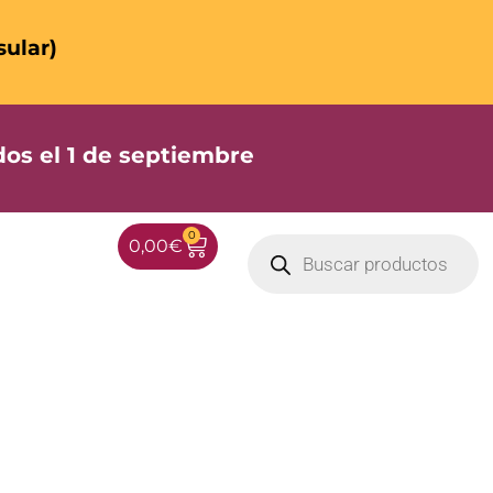
sular)
os el 1 de septiembre
0
0,00
€