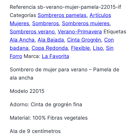
Referencia
sb-verano-mujer-pamela-22015-lf
Categorías
Sombreros pamelas
,
Artículos
Mujeres
,
Sombreros
,
Sombreros mujeres
,
Sombreros verano
,
Verano-Primavera
Etiquetas
Ala Ancha
,
Ala Bajada
,
Cinta Grogrén
,
Con
badana
,
Copa Redonda
,
Flexible
,
Liso
,
Sin
Forro
Marca:
La Favorita
Sombrero de mujer para verano – Pamela de
ala ancha
Modelo 22015
Adorno: Cinta de grogrén fina
Material: 100% Fibras vegetales
Ala de 9 centímetros