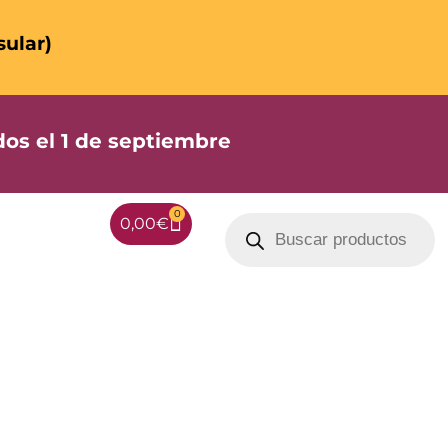
sular)
os el 1 de septiembre
0
0,00
€